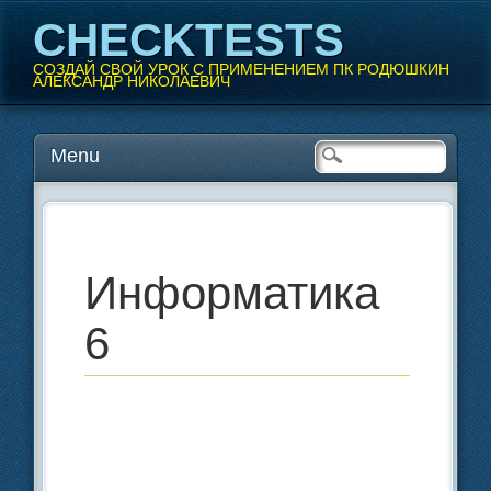
CHECKTESTS
СОЗДАЙ СВОЙ УРОК С ПРИМЕНЕНИЕМ ПК РОДЮШКИН
АЛЕКСАНДР НИКОЛАЕВИЧ
Перейти
Menu
Главное меню
к
содержанию
Информатика
6