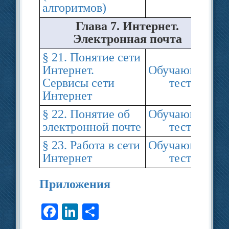
алгоритмов)
Глава 7. Интернет.
Электронная почта
§ 21. Понятие сети
Интернет.
Обучающий
Сервисы сети
тест
Интернет
§ 22. Понятие об
Обучающий
электронной почте
тест
§ 23. Работа в сети
Обучающий
Интернет
тест
Приложения
F
Li
О
a
n
тп