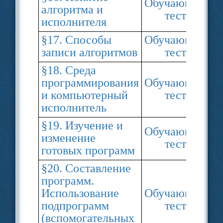
Обучающий
алгоритма и
тест
исполнителя
§17. Способы
Обучающий
записи алгоритмов
тест
§18. Среда
программирования
Обучающий
и компьютерный
тест
исполнитель
§19. Изучение и
Обучающий
изменение
тест
готовых программ
§20. Составление
программ.
Использование
Обучающий
подпрограмм
тест
(вспомогательных