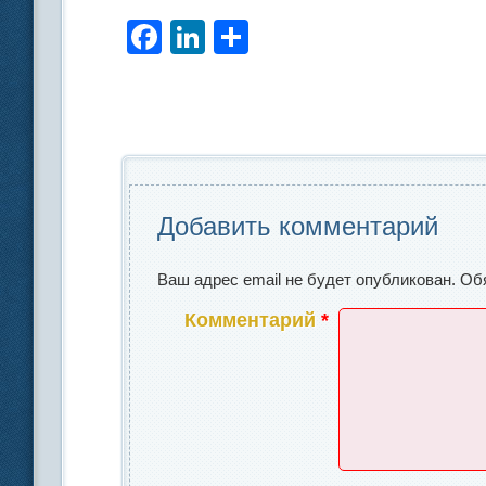
F
Li
О
a
n
тп
c
k
р
e
e
а
b
dI
в
o
n
и
Добавить комментарий
o
ть
k
Ваш адрес email не будет опубликован.
Об
Комментарий
*