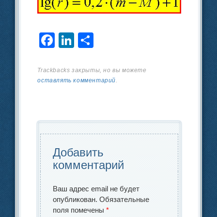
F
Li
О
a
n
тп
c
k
р
Trackbacks закрыты, но вы можете
оставлять комментарий
.
e
e
а
b
dI
в
o
n
и
o
ть
k
Добавить
комментарий
Ваш адрес email не будет
опубликован.
Обязательные
поля помечены
*