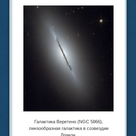
Галактика Веретено (NGC 5866),
линзообразная галактика в созвездии
Дракон.