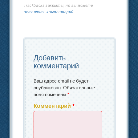
c
k
р
Trackbacks закрыты, но вы можете
b
dI
в
оставлять комментарий
.
e
e
а
o
n
и
b
dI
в
o
ть
o
n
и
k
o
ть
k
Добавить
комментарий
Ваш адрес email не будет
опубликован.
Обязательные
поля помечены
*
Комментарий
*