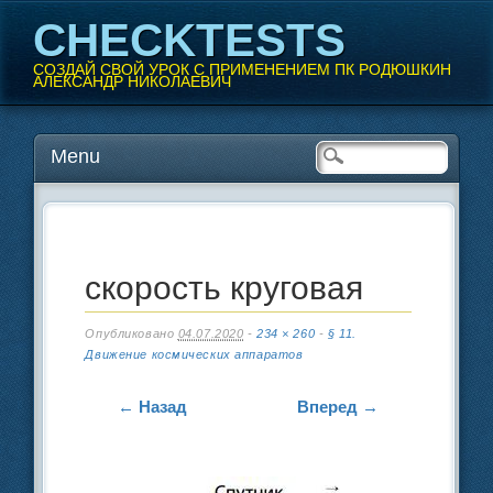
CHECKTESTS
СОЗДАЙ СВОЙ УРОК С ПРИМЕНЕНИЕМ ПК РОДЮШКИН
АЛЕКСАНДР НИКОЛАЕВИЧ
Перейти
Menu
Главное меню
к
содержанию
скорость круговая
Опубликовано
04.07.2020
-
234 × 260
-
§ 11.
Движение космических аппаратов
← Назад
Вперед →