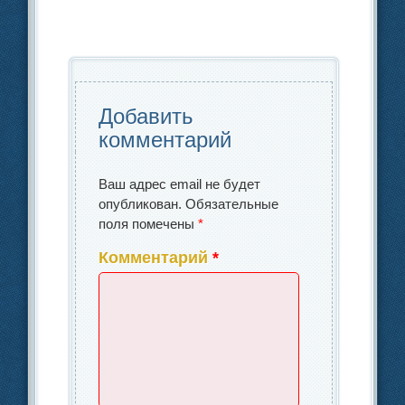
b
dI
в
o
n
и
o
ть
k
Добавить
комментарий
Ваш адрес email не будет
опубликован.
Обязательные
поля помечены
*
Комментарий
*