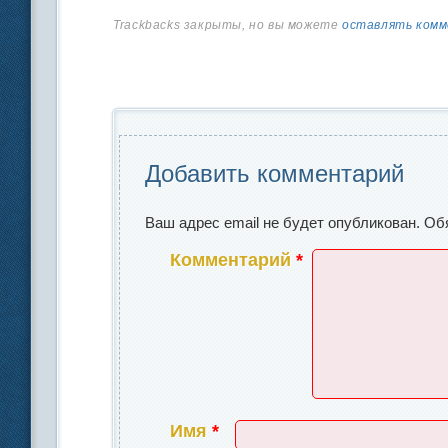
c
k
р
Trackbacks закрыты, но вы можете
оставлять ком
e
e
а
b
dI
в
o
n
и
o
ть
Добавить комментарий
k
Ваш адрес email не будет опубликован.
Об
Комментарий
*
Имя
*