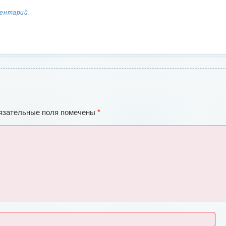
ментарий
.
язательные поля помечены
*