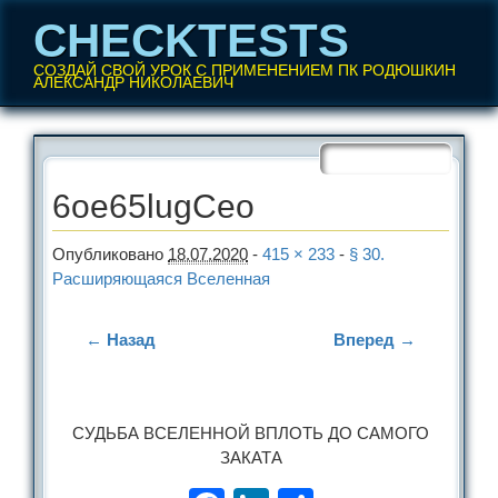
CHECKTESTS
СОЗДАЙ СВОЙ УРОК С ПРИМЕНЕНИЕМ ПК РОДЮШКИН
АЛЕКСАНДР НИКОЛАЕВИЧ
Перейти
Главное меню
к
содержанию
6oe65lugCeo
Опубликовано
18.07.2020
-
415 × 233
-
§ 30.
Расширяющаяся Вселенная
← Назад
Вперед →
СУДЬБА ВСЕЛЕННОЙ ВПЛОТЬ ДО САМОГО
ЗАКАТА