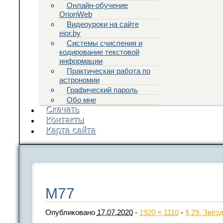
Онлайн-обучение
OrionWeb
Видеоуроки на сайте
eior.by
Системы счисления и
кодирование текстовой
информации
Практическая работа по
астрономии
Графический пароль
Обо мне
Скачать
Контакты
Карта сайта
M77
Опубликовано
17.07.2020
-
1920 × 1110
-
§ 29. Звёз