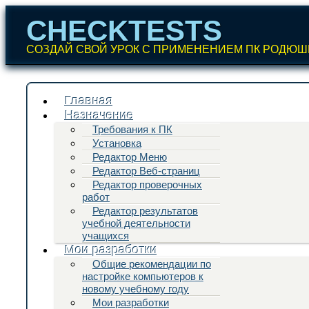
CHECKTESTS
СОЗДАЙ СВОЙ УРОК С ПРИМЕНЕНИЕМ ПК РОДЮШ
Перейти
Главная
к
содержанию
Главное меню
Назначение
Требования к ПК
Установка
Редактор Меню
Редактор Веб-страниц
Редактор проверочных
работ
Редактор результатов
учебной деятельности
учащихся
Мои разработки
Общие рекомендации по
настройке компьютеров к
новому учебному году
Мои разработки