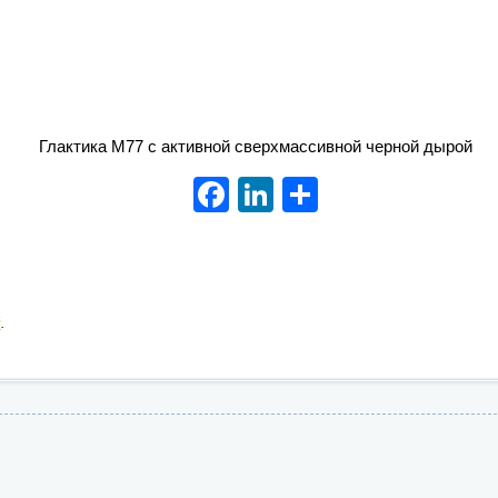
Глактика М77 с активной сверхмассивной черной дырой
Facebook
LinkedIn
Отправить
й
.