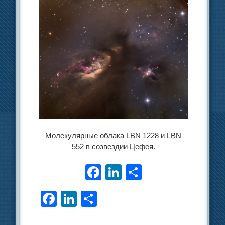
Молекулярные облака LBN 1228 и LBN
552 в созвездии Цефея.
F
Li
О
a
n
тп
F
Li
О
c
k
р
a
n
тп
e
e
а