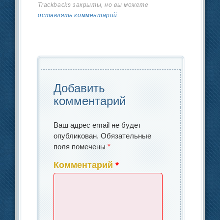
c
k
р
Trackbacks закрыты, но вы можете
b
dI
в
оставлять комментарий
.
e
e
а
o
n
и
b
dI
в
o
ть
o
n
и
k
o
ть
k
Добавить
комментарий
Ваш адрес email не будет
опубликован.
Обязательные
поля помечены
*
Комментарий
*