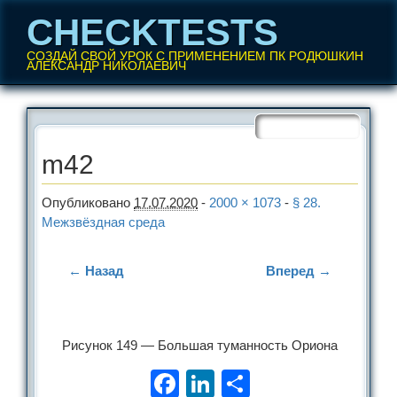
CHECKTESTS
СОЗДАЙ СВОЙ УРОК С ПРИМЕНЕНИЕМ ПК РОДЮШКИН
АЛЕКСАНДР НИКОЛАЕВИЧ
Перейти
Главное меню
к
содержанию
m42
Опубликовано
17.07.2020
-
2000 × 1073
-
§ 28.
Межзвёздная среда
← Назад
Вперед →
Рисунок 149 — Большая туманность Ориона
Facebook
LinkedIn
Отправить