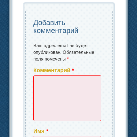
o
n
и
k
o
ть
k
Добавить
комментарий
Ваш адрес email не будет
опубликован.
Обязательные
поля помечены
*
Комментарий
*
Имя
*