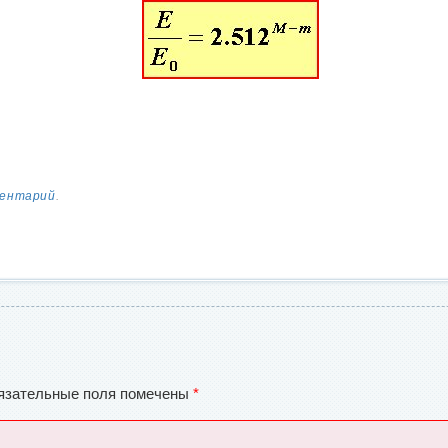
ментарий
.
язательные поля помечены
*