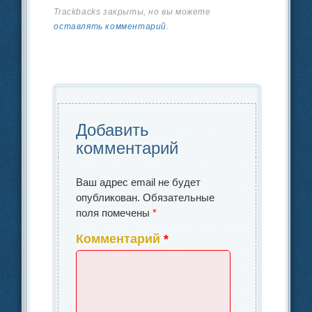
c
k
р
Trackbacks закрыты, но вы можете
b
dI
в
оставлять комментарий
.
e
e
а
o
n
и
b
dI
в
o
ть
o
n
и
k
o
ть
k
Добавить
комментарий
Ваш адрес email не будет
опубликован.
Обязательные
поля помечены
*
Комментарий
*