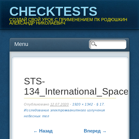
CHECKTESTS
СОЗДАЙ СВОЙ УРОК С ПРИМЕНЕНИЕМ ПК РОДЮШКИН
АЛЕКСАНДР НИКОЛАЕВИЧ
Перейти
Menu
Главное меню
к
содержанию
STS-
134_International_Space_S
Опубликовано
12.07.2020
-
1920 × 1342
-
§ 17.
Исследование электромагнитного излучения
небесных тел
← Назад
Вперед →