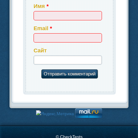
Имя
*
Email
*
Сайт
© CheckTests