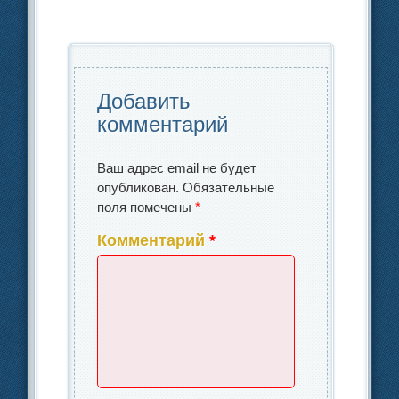
b
dI
в
o
n
и
o
ть
k
Добавить
комментарий
Ваш адрес email не будет
опубликован.
Обязательные
поля помечены
*
Комментарий
*