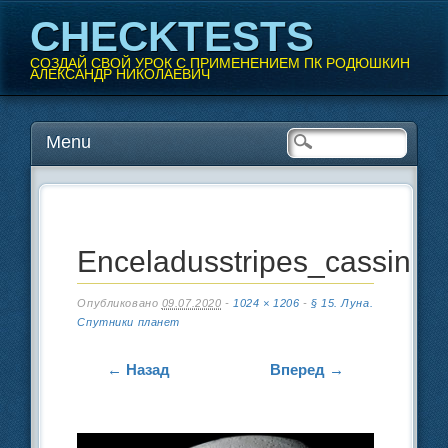
CHECKTESTS
СОЗДАЙ СВОЙ УРОК С ПРИМЕНЕНИЕМ ПК РОДЮШКИН
АЛЕКСАНДР НИКОЛАЕВИЧ
Перейти
Menu
Главное меню
к
содержанию
Enceladusstripes_cassini
Опубликовано
09.07.2020
-
1024 × 1206
-
§ 15. Луна.
Спутники планет
← Назад
Вперед →