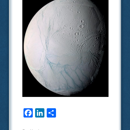
F
Li
О
a
n
тп