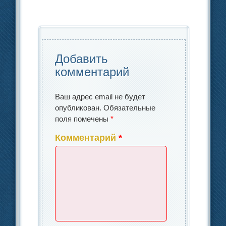
b
dI
в
o
ть
o
n
и
k
o
ть
k
Добавить
комментарий
Ваш адрес email не будет
опубликован.
Обязательные
поля помечены
*
Комментарий
*