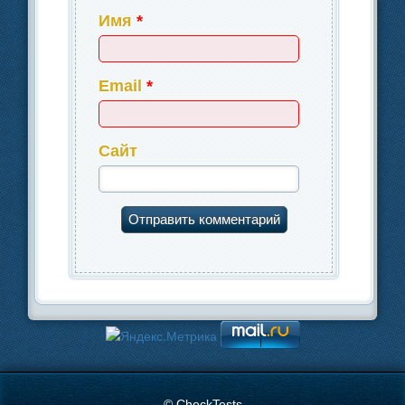
Имя
*
Email
*
Сайт
© CheckTests