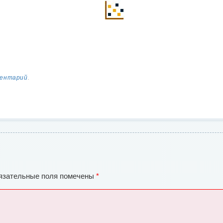
ментарий
.
язательные поля помечены
*