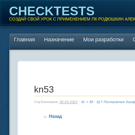
CHECKTESTS
СОЗДАЙ СВОЙ УРОК С ПРИМЕНЕНИЕМ ПК РОДЮШКИН АЛЕ
Перейти
Главная
Назначение
Мои разработки
Главное меню
к
содержанию
kn53
Опубликовано
08.04.2022
-
41 × 39
-
§17 Построение диаг
← Назад