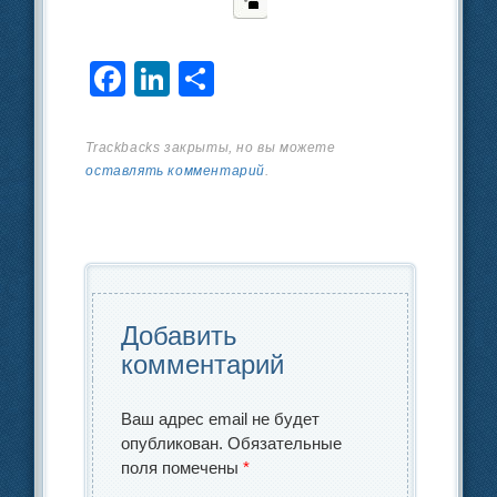
F
Li
О
a
n
тп
c
k
р
Trackbacks закрыты, но вы можете
оставлять комментарий
.
e
e
а
b
dI
в
o
n
и
o
ть
k
Добавить
комментарий
Ваш адрес email не будет
опубликован.
Обязательные
поля помечены
*