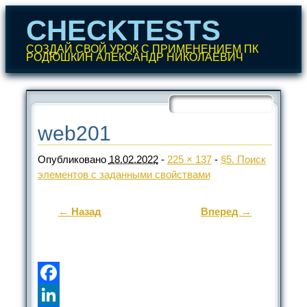
CHECKTESTS
СОЗДАЙ СВОЙ УРОК С ПРИМЕНЕНИЕМ ПК
РОДЮШКИН АЛЕКСАНДР НИКОЛАЕВИЧ
Перейти
к
содержанию
Главное меню
web201
Опубликовано
18.02.2022
-
225 × 137
-
§5. Поиск
элементов с заданными свойствами
← Назад
Вперед →
Facebook