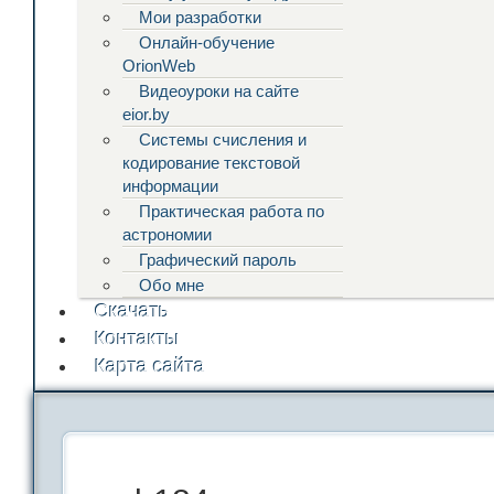
Мои разработки
Онлайн-обучение
OrionWeb
Видеоуроки на сайте
eior.by
Системы счисления и
кодирование текстовой
информации
Практическая работа по
астрономии
Графический пароль
Обо мне
Скачать
Контакты
Карта сайта