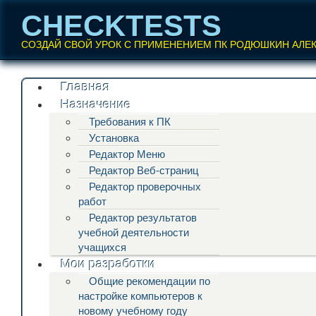
CHECKTESTS
СОЗДАЙ СВОЙ УРОК С ПРИМЕНЕНИЕМ ПК РОДЮШКИН АЛЕ
Перейти
Главная
Главное меню
к
Назначение
содержанию
Требования к ПК
Установка
Редактор Меню
Редактор Веб-страниц
Редактор проверочных
работ
Редактор результатов
учебной деятельности
учащихся
Мои разработки
Общие рекомендации по
настройке компьютеров к
новому учебному году