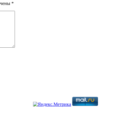
ечены
*