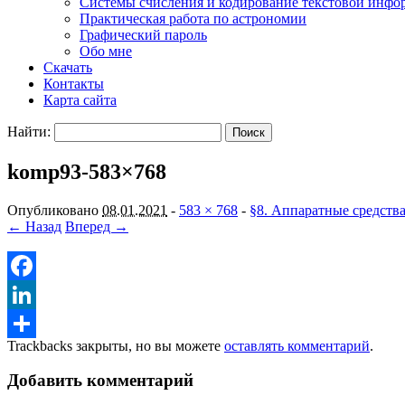
Системы счисления и кодирование текстовой инф
Практическая работа по астрономии
Графический пароль
Обо мне
Скачать
Контакты
Карта сайта
Найти:
komp93-583×768
Опубликовано
08.01.2021
-
583 × 768
-
§8. Аппаратные средства
← Назад
Вперед →
Facebook
LinkedIn
Trackbacks закрыты, но вы можете
оставлять комментарий
.
Отправить
Добавить комментарий