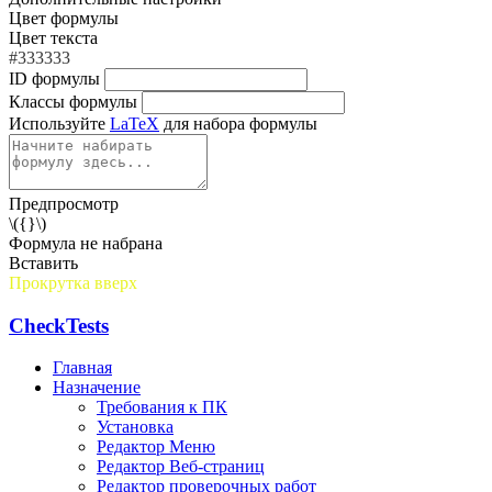
Цвет формулы
Цвет текста
#333333
ID формулы
Классы формулы
Используйте
LaTeX
для набора формулы
Предпросмотр
\({}\)
Формула не набрана
Вставить
Прокрутка вверх
CheckTests
Главная
Назначение
Требования к ПК
Установка
Редактор Меню
Редактор Веб-страниц
Редактор проверочных работ