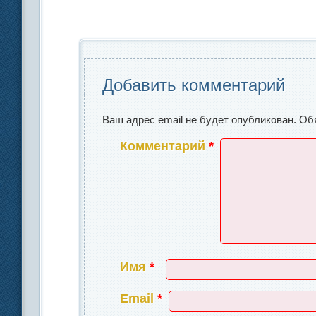
e
e
а
b
dI
в
o
n
и
o
ть
Добавить комментарий
k
Ваш адрес email не будет опубликован.
Об
Комментарий
*
Имя
*
Email
*