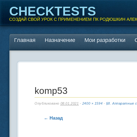
CHECKTESTS
СОЗДАЙ СВОЙ УРОК С ПРИМЕНЕНИЕМ ПК РОДЮШКИН АЛЕ
Перейти
Главная
Назначение
Мои разработки
Главное меню
к
содержанию
komp53
Опубликовано
08.01.2021
-
2400 × 1594
-
§8. Аппаратные 
← Назад