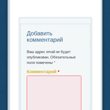
e
e
а
b
dI
в
o
n
и
o
ть
k
Добавить
комментарий
Ваш адрес email не будет
опубликован.
Обязательные
поля помечены
*
Комментарий
*