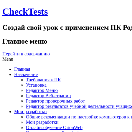
CheckTests
Создай свой урок с применением ПК Р
Главное меню
Перейти к содержанию
Menu
Главная
Назначение
Требования к ПК
Установка
Редактор Меню
Редактор Веб-страниц
Редактор проверочных работ
Редактор результатов учебной деятельности учащих
Мои разработки
Общие рекомендации по настройке компьютеров к 
Мои разработки
Онлайн-обучение OrionWeb