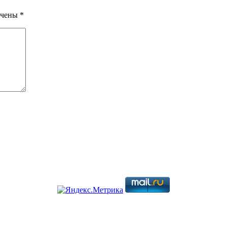
ечены
*