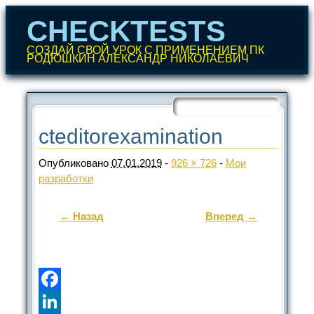
CHECKTESTS
СОЗДАЙ СВОЙ УРОК С ПРИМЕНЕНИЕМ ПК
РОДЮШКИН АЛЕКСАНДР НИКОЛАЕВИЧ
Перейти
к
содержанию
Главное меню
cteditorexamination
Опубликовано
07.01.2019
-
926 × 726
-
Мои
разработки
← Назад
Вперед →
Facebook