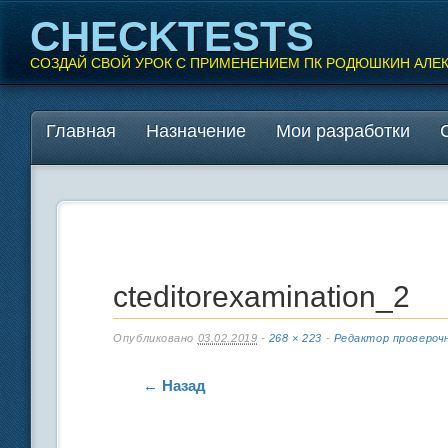
CHECKTESTS
СОЗДАЙ СВОЙ УРОК С ПРИМЕНЕНИЕМ ПК РОДЮШКИН АЛЕ
Перейти
Главная
Назначение
Мои разработки
Главное меню
к
содержанию
cteditorexamination_2
Опубликовано
03.02.2019
-
268 × 223
-
Редактор провероч
← Назад