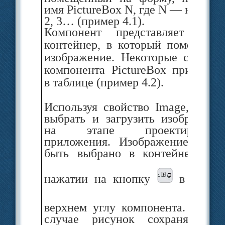
имя PictureBox N, где N — номер 1
2, 3… (пример 4.1).
Компонент представляет собо
кон­тейнер, в который помещаетс
изо­бражение. Некоторые свойств
компо­нента PictureBox приведен
в таблице (пример 4.2).
Используя свойство Image, можн
выбрать и загрузить изображени
на этапе проектировани
приложения. Изображение може
быть выбрано в контейнере пр
нажатии на кнопку
в право
верхнем углу компонента. В это
случае рисунок сохраняется 