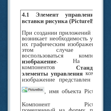
4.1 Элемент управления дл
вставки рисунка (PictureBox)
При создании приложений нередк
возникает необходимость украсит
их графическим изображением. 
этом случае можн
воспользоваться ком­поненто
. На панел
изображение
компонентов
Стандартны
компонен
элементы управления
изображение представлен в вид
, имя объекта PictureBox
Компонент PictureBox
помещенный на форму, получае