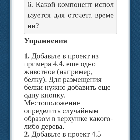
6. Какой компонент испол
Поместить на форму
ьзуется для отсчета време
компонент
изображение
и
ни?
кнопку.
Упражнения
Для компонента PictureBox
1.
Добавьте в проект из
уста­новить значение для
примера 4.4. еще одно
свойства Visible = = False
животное (например,
белку). Для размещения
(изображение невидимо при
белки нужно добавить еще
запу­ске приложения).
одну кнопку.
Местоположение
Размеры Height = 120, Width
определить случайным
= 200. Свойство SizeMode =
образом в верхушке какого-
либо дерева.
StretchImage.
2.
Добавьте в проект 4.5