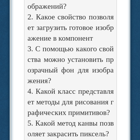
стить в нем фоновое изображени
ображений?
на форме. При нажатии на кнопк
по­верх фонового изображени
2. Какое свойство позволя
должно появиться друго
ет загрузить готовое изобр
изображение.
ажение в компонент
Этапы выполнения задания
3. С помощью какого свой
ства можно установить пр
Установить размеры формы
озрачный фон для изобра
Height = 450, Width = 670.
жения?
Загрузить фоновое
4. Какой класс представля
ет методы для рисования г
изображение для формы.
рафических примитивов?
Задать для свойства фор­мы
5. Какой метод канвы позв
BackgroundImageLayout
оляет закрасить пиксель?
значение Stretch.