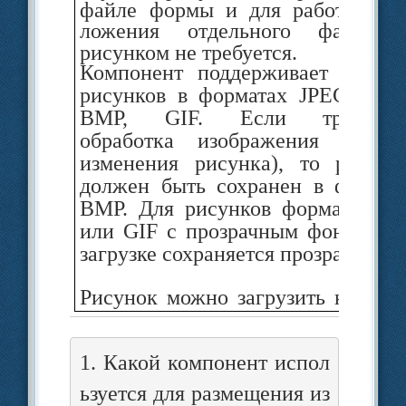
файле формы и для работы при
ложения отдельного файла 
рисун­ком не требуется.
Компонент поддерживает вставк
рисунков в форматах JPEG, PNG
BMP, GIF. Если требуетс
обработка изобра­жения (любы
изменения рисунка), то рисуно
должен быть сохранен в формат
BMP. Для рисунков формата PN
или GIF с прозрачным фоном пр
загрузке сохраняется прозрачность
Рисунок можно загрузить как фо
формы. Для этого предназначен
свой­ство формы BackgroundImage.
1. Какой компонент испол
Пример 4.3.
Создать проект, разме
ьзуется для размещения из