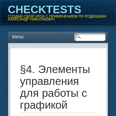
CHECKTESTS
СОЗДАЙ СВОЙ УРОК С ПРИМЕНЕНИЕМ ПК РОДЮШКИН
АЛЕКСАНДР НИКОЛАЕВИЧ
Перейти
Menu
Главное меню
к
содержанию
§4. Элементы
управления
для работы с
графикой