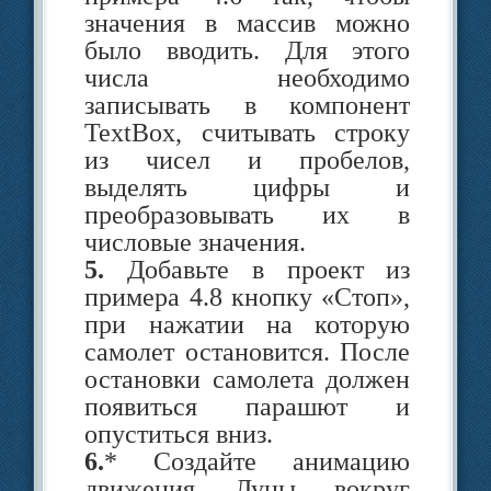
значения в массив можно
имеет координаты
X
и
было вводить. Для этого
Координаты измеряются 
числа необходимо
пикселях. Важнейшее свойств
записывать в компонент
пикселя — его цвет. Для задани
TextBox, считывать строку
цвета в PascalABC. Net можн
из чисел и пробелов,
воспользоваться несколь­ким
выделять цифры и
способами (пример 4.4). Точк
преобразовывать их в
изображается с помощью команд
числовые значения.
SetPixel(x1, y1, Color));
5.
Добавьте в проект из
примера 4.8 кнопку «Стоп»,
Класс Graphics содержит большо
при нажатии на которую
количество свойств и методов
самолет остановится. После
позво­ляющих строит
остановки самолета должен
изображения. Многие из методо
появиться парашют и
Graphics совпадают с про­цедурами
опуститься вниз.
которые использовались 
6.
* Создайте анимацию
библиотеке GraphABC сред
движения Луны вокруг
програм­мирования PascalABC.Net