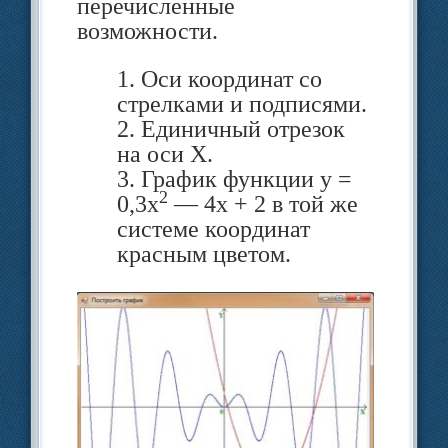
Загрузить изображение в
перечисленные
возможности.
компо­нент PictureBox.
Изображение может быть
1. Оси координат со
стрелками и подписями.
формата PNG, или GIF с про­
2. Единичный отрезок
зрачным фоном, или
на оси X.
3. График функции y =
формата BMP с фоном
2
0,3x
— 4x + 2 в той же
однородного цвета. Свойство
системе координат
красным цветом.
BackColor =Trasparent.
Написать обработчик
события OnClick для
компонента Button1.
Если при запуске приложения изо