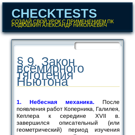
CHECKTESTS
СОЗДАЙ СВОЙ УРОК С ПРИМЕНЕНИЕМ ПК
РОДЮШКИН АЛЕКСАНДР НИКОЛАЕВИЧ
Перейти
к
содержанию
Главное меню
§ 9. Закон
всемирного
тяготения
Ньютона
1. Небесная механика.
После
появления работ Коперника, Галилея,
Кеплера к середине XVII в.
завершился описательный (или
геометрический) период изучения