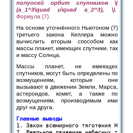
полуосей орбит спутников ​
\(
(a_1^3\quad и\quad a_2^3), \)
​.
Формула (7).
На основе уточнённого Ньютоном (7)
третьего закона Кеплера можно
вычислить вторым способом как
массы планет, имеющих спутники, так
и массу Солнца.
Массы планет, не имеющих
спутников, могут быть определены по
возмущениям, которые они
вызывают в движении Земли, Марса,
астероидов, комет, а также по
возмущениям, производимым ими
друг на друга.
Главные выводы
1. Закон всемирного тяготения Ньюто
2. Реальное движение небесных тел —