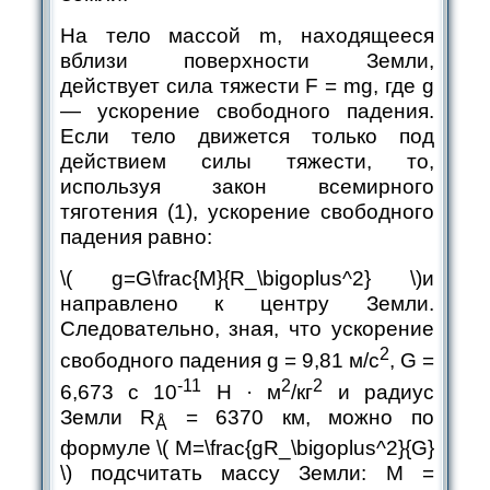
На тело массой m, находящееся
вблизи поверхности Земли,
действует сила тяжести F = mg, где g
— ускорение свободного падения.
Если тело движется только под
действием силы тяжести, то,
используя закон всемирного
тяготения (1), ускорение свободного
падения равно:
\( g=G\frac{M}{R_\bigoplus^2} \)
и
направлено к центру Земли.
Следовательно, зная, что ускорение
2
свободного падения g = 9,81 м/с
, G =
-11
2
2
6,673 c 10
Н · м
/кг
и радиус
Земли R
= 6370 км, можно по
Å
формуле ​
\( M=\frac{gR_\bigoplus^2}{G}
\)
подсчитать массу Земли: М =