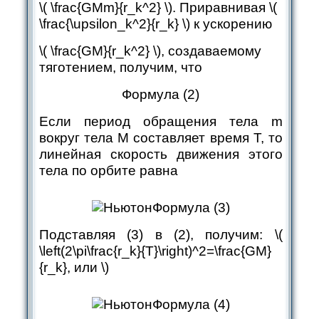
\( \frac{GMm}{r_k^2} \)
. Приравнивая ​
\(
\frac{\upsilon_k^2}{r_k} \)
к ускорению
\( \frac{GM}{r_k^2} \)
, создаваемому
тяготением, получим, что
Формула (2)
Если период обращения тела m
вокруг тела M составляет время T, то
линейная скорость движения этого
тела по орбите равна
Формула (3)
Подставляя (3) в (2), получим:
\(
\left(2\pi\frac{r_k}{T}\right)^2=\frac{GM}
{r_k}, или \)
Формула (4)