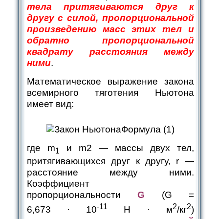
тела притягиваются друг к
другу с силой, пропорциональной
произведению масс этих тел и
обратно пропорциональной
квадрату расстояния между
ними
.
Математическое выражение закона
всемирного тяготения Ньютона
имеет вид:
Формула (1)
где m
и m2 — массы двух тел,
1
притягивающихся друг к другу, r —
расстояние между ними.
Коэффициент
пропорциональности
G
(G =
-11
2
2
6,673 · 10
Н · м
/кг
)