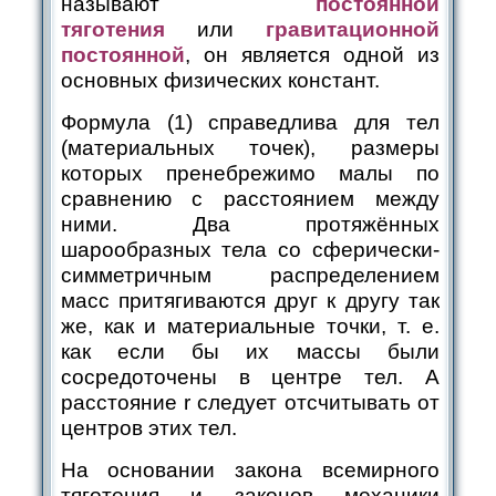
называют
постоянной
тяготения
или
гравитационной
постоянной
, он является одной из
основных физических констант.
Формула (1) справедлива для тел
(материальных точек), размеры
которых пренебрежимо малы по
сравнению с расстоянием между
ними. Два протяжённых
шарообразных тела со сферически-
симметричным распределением
масс притягиваются друг к другу так
же, как и материальные точки, т. е.
как если бы их массы были
сосредоточены в центре тел. А
расстояние r следует отсчитывать от
центров этих тел.
На основании закона всемирного
тяготения и законов механики