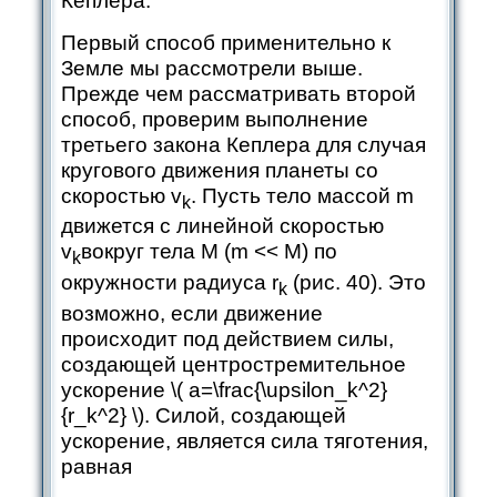
Кеплера.
Первый способ применительно к
Земле мы рассмотрели выше.
Прежде чем рассматривать второй
способ, проверим выполнение
третьего закона Кеплера для случая
кругового движения планеты со
скоростью v
. Пусть тело массой m
k
движется с линейной скоростью
v
вокруг тела М (m << M) по
k
окружности радиуса r
(рис. 40). Это
k
возможно, если движение
происходит под действием силы,
создающей центростремительное
ускорение ​
\( a=\frac{\upsilon_k^2}
{r_k^2} \)
. Силой, создающей
ускорение, является сила тяготения,
равная