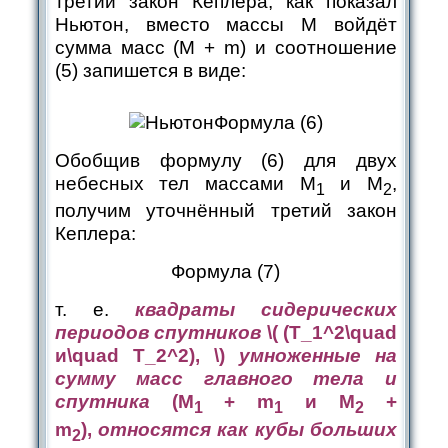
третий закон Кеплера, как показал
Ньютон, вместо массы М войдёт
сумма масс (M + m) и соотношение
(5) запишется в виде:
Формула (6)
Обобщив формулу (6) для двух
небесных тел массами М
и М
,
1
2
получим уточнённый третий закон
Кеплера:
Формула (7)
т. е.
квадраты сидерических
периодов спутников
​
\( (T_1^2\quad
и\quad T_2^2), \)
умноженные на
сумму масс главного тела и
спутника
(М
+ m
и М
+
1
1
2
m
),
относятся как кубы больших
2