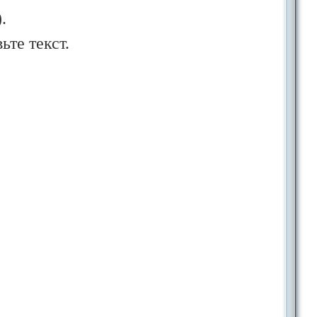
.
те текст.