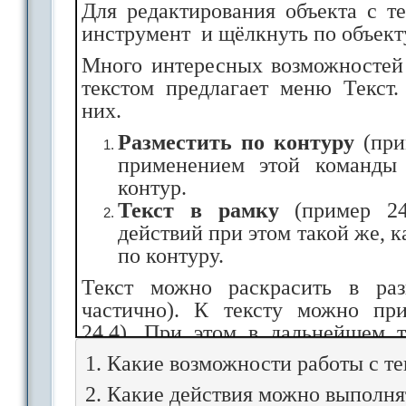
Для редактирования объекта с т
инструмент
и щёлкнуть по объект
Много интересных возможностей
текстом предлагает меню Текст.
них.
Разместить по контуру
(прим
применением этой команды
контур.
Текст в рамку
(пример 24
действий при этом такой же, к
по контуру.
Текст можно раскрасить в ра
частично). К тексту можно при
24.4). При этом в дальнейшем т
обычным образом.
1. Какие возможности работы с те
Буквы текста можно превратить
2. Какие действия можно выполнят
Оконтурить
объект
). После 