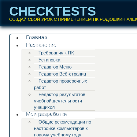
CHECKTESTS
СОЗДАЙ СВОЙ УРОК С ПРИМЕНЕНИЕМ ПК РОДЮШКИН АЛЕ
Перейти
Главная
Главное меню
к
Назначение
содержанию
Требования к ПК
Установка
Редактор Меню
Редактор Веб-страниц
Редактор проверочных
работ
Редактор результатов
учебной деятельности
учащихся
Мои разработки
Общие рекомендации по
настройке компьютеров к
новому учебному году