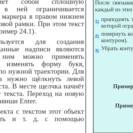
вляет собой сплошную
После связыва
 в ней ограничивается
каждый из этих
 маркера в правом нижнем
приподнять 
овой рамки. При этом текст
которой огра
ример 24.1).
повернуть ко
контуром).
льзуется для создания
данные надписи являются
Убрать конту
 ним можно применять
р изменять форму букв,
т по нужной траектории. Для
та нужно щёлкнуть левой
та. В месте щелчка начнёт
Пример 
у текста. Переход на новую
авиши Enter.
Пример
кта с текстом этот объект
вать и т. д. с помощью