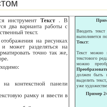
стом
тся инструмент
Текст
. В
Прим
тся два варианта работы с
Вводить текст
ственный текст.
выполняется п
 отображения на рисунках
Текст
:
 и может разделяться на
рматировать точно так же,
Текст можно 
оре.
текстового ред
можно преоб
бходимо:
Преобразоват
должен быть 
выделить текст
а на контекстной панели
уже художестве
Пример 24
кстовую рамку и ввести в