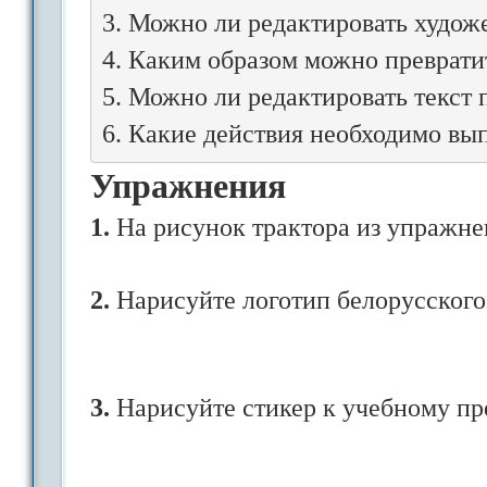
редактировать, но к нему можно
3. Можно ли редактировать художе
эффекты, используя команды 
4. Каким образом можно превратит
24.5 применён эффект
Искажени
5. Можно ли редактировать текст 
Упражнения
1.
На рисунок трактора из упражнен
2.
Нарисуйте логотип белорусского
3.
Нарисуйте стикер к учебному пр