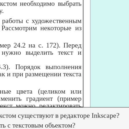
екстом необходимо выбрать
у.
 работы с художественным
 Рассмотрим некоторые из
ер 24.2 на с. 172). Перед
 нужно выделить текст и
.3). Порядок выполнения
ак и при размещении текста
зные цвета (целиком или
менить градиент (пример
екст можно редактировать
кстом существуют в редакторе Inkscape?

 в контур (меню
Контур
→
ь с текстовым объектом?

этого текст уже нельзя