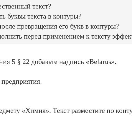
 применять разнообразные
ственный текст?

меню
Фильтры
. В примере
ь буквы текста в контуры?

е
→
Огрубление
.
после превращения его букв в контуры?

ия 5 § 22 добавьте надпись «Belarus».
 предприятия.
едмету «Химия». Текст разместите по конт