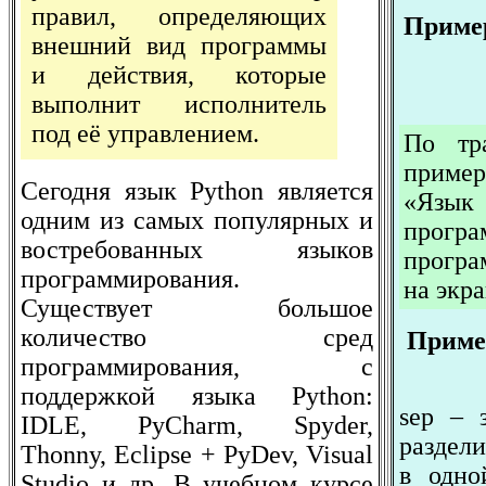
правил, определяющих
Пример
внешний вид программы
и действия, которые
выполнит исполнитель
под её управлением.
По тр
пример
Сегодня язык Python является
«Язык
одним из самых популярных и
про
востребованных языков
програ
программирования.
на экра
Существует большое
количество сред
Пример
программирования, с
поддержкой языка Python:
sep – 
IDLE, PyCharm, Spyder,
раздел
Thonny, Eclipse + PyDev, Visual
в одн
Studio и др. В учебном курсе