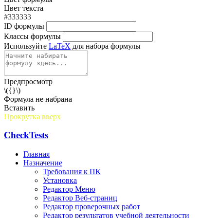
(дей
выполнил.
Сейчас на экране —
Цвет текста
(комп
ее результат.
Ура! Ура! Ура!».
#333333
ID формулы
факуль
Используя сочетания
Классы формулы
классах
Используйте
LaTeX
для набора формулы
аргументов sep и end, можно
Даль
управлять размещением текста
прогр
на экране.
возмо
Предпросмотр
Текст в команде
print
(),
\({}\)
дан
Формула не набрана
записанный в кавычках не
прог
Вставить
анализируется. Если кавычки
Прокрутка вверх
возм
опустить, то производится
количе
CheckTests
анализ тех данных, которые
При
Главная
записаны в скобках. Например,
Назначение
если в скобках написать
Требования к ПК
Язык P
Установка
арифметическое выражение, то
рацио
Редактор Меню
сначала вычисляется его
Редактор Веб-страниц
переме
Редактор проверочных работ
значение, а затем выводится
математ
Редактор результатов учебной деятельности