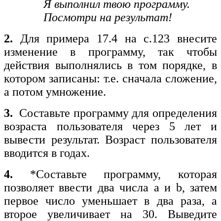
Для в
Я выполнил твою программу.
кавычки. Кавычки могут быть
програм
Посмотри на результат!
одинарными или двойными.
Текст выводится на экран в том
 print
(
'2
2.
Для примера 17.4 на с.123 внесите
виде, в котором он записан в
изменение в программу, так чтобы
программе. Его можно
 print
(2 
действия выполнялись в том порядке, в
записать как на русском, так и
котором записаны: т.е. сначала сложение,
на любом другом языке.
а потом умножение.
или так
Текстом может быть
произвольный набор символов.
3.
Составьте программу для определения
 print
(
'2
возраста пользователя через 5 лет и
В программе может быть
вывести результат. Возраст пользователя
несколько команд вывода.
вводится в годах.
 2 + 2 *
После выполнения команды
вывода курсор переводится на
4.
*Составьте программу, которая
Програ
следующую строку. В одной
позволяет ввести два числа a и b, затем
при с
команде можно указать вывод
первое число уменьшает в два раза, а
машин
нескольких значений, которые
второе увеличивает на 30. Выведите
машинн