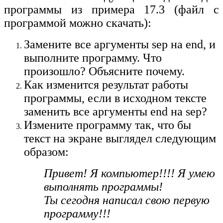
print
(
'п
print
(‘
Привет, мир!
‘)
программы из примера 17.3 (файл с
print
(
'и
программой можно скачать):
Результат работы программы
print
(
'С
отражается в главном окне
print
(
'е
Замените все аргументы sep на end, и
среды IDLE.
print
()
выполните программу. Что
print
(
'У
произошло? Объясните почему.
Как изменится результат работы
Команда
print
()
программы, если в исходном тексте
предназначена для
заменить все аргументы end на sep?
вывода данных
. Она
Измените программу так, что бы
является функцией,
 print
(
'2
текст на экране выглядел следующим
аргументы которой –
 print
(2 
образом:
выводимые значения.
Привет! Я компьютер!!!! Я умею
выполнять программы!
  2 + 2 
Ты сегодня написал свою первую
Текст, который нужно вывести
 6
программу!!!
на экран, заключают в