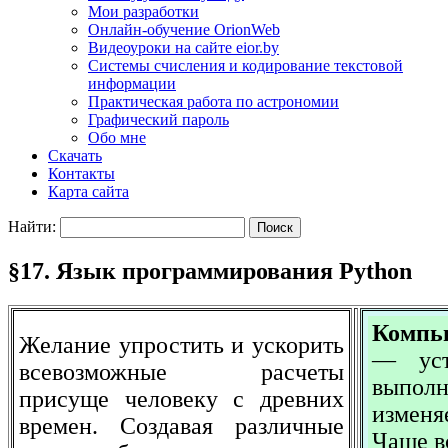
Мои разработки
Онлайн-обучение OrionWeb
Видеоуроки на сайте eior.by
Системы счисления и кодирование текстовой
информации
Практическая работа по астрономии
Графический пароль
Обо мне
Скачать
Контакты
Карта сайта
Найти:
§17. Язык программирования Python
Компью
Желание упростить и ускорить
— уст
всевозможные расчеты
выполн
присуще человеку с древних
изменя
времен. Создавая различные
Чаще в