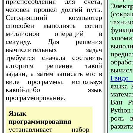
приспособления для счета,
Элект
человек прошел долгий путь.
(сок
Сегодняшний компьютер
техни
способен выполнять сотни
функц
миллионов операций в
запом
секунду. Для решения
выпол
вычислительных задач
предн
требуется сначала составить
обрабо
алгоритм решения такой
вычисл
задачи, а затем записать его в
Гвидо 
виде программы, используя
языка 
какой-либо язык
матема
программирования.
Ван Р
Python
Язык
роль 
программирования
развити
устанавливает набор