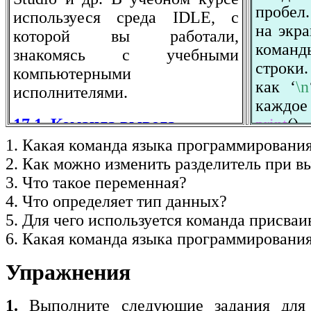
пробел.
используеся среда IDLE, с
на экр
которой вы работали,
коман
знакомясь с учебными
строки.
компьютерными
как ‘
\n
исполнителями.
каждое
print
()
17.1. Команда вывода
Аргуме
1. Какая команда языка программирования
Демонстрировать работу
исполь
2. Как можно изменить разделитель при в
любой программы имеет
или оба
3. Что такое переменная?

смысл только тогда, когда она
4. Что определяет тип данных?

выводит какую-либо
5. Для чего используется команда присваи
информацию.
print
('
П
Пример 17.1.
Написать
print
('
Я
Упражнения
программу, для вывода слова
print
(
'п
«Привет».
print
(
'ты
1.
Выполните следующие задания для