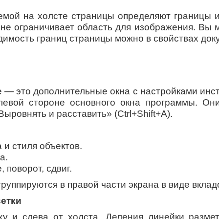
емой на холсте страницы определяют границы и
не ограничивает область для изображения. Вы 
димость границ страницы можно в свойствах док
e — это дополнительные окна с настройками инс
левой стороне основного окна программы. О
«Выровнять и расставить» (Ctrl+Shift+A).
 и стиля объектов.
а.
поворот, сдвиг.
руппируются в правой части экрана в виде вклад
сетки
у и слева от холста. Деления линейки размет