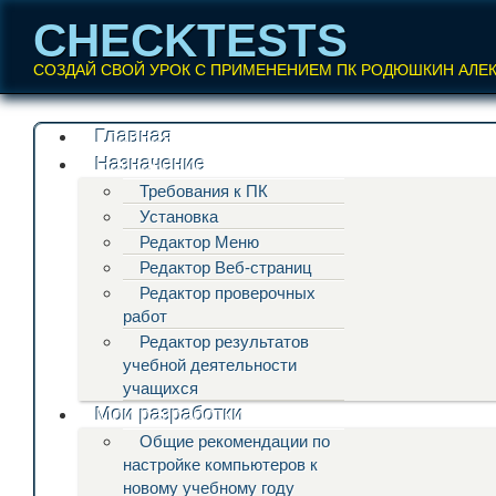
CHECKTESTS
СОЗДАЙ СВОЙ УРОК С ПРИМЕНЕНИЕМ ПК РОДЮШКИН АЛЕ
Перейти
Главная
Главное меню
к
Назначение
содержанию
Требования к ПК
Установка
Редактор Меню
Редактор Веб-страниц
Редактор проверочных
работ
Редактор результатов
учебной деятельности
учащихся
Мои разработки
Общие рекомендации по
настройке компьютеров к
новому учебному году