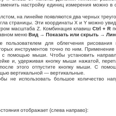
Изменить настройку единиц измерения можно в с
олстом, на линейке появляются два черных треу
гла страницы. Эти координаты X и Y можно увид
етром масштаба Z. Комбинация клавиш
Ctrl + R
п
главном меню
Вид → Показать или скрыть → Лин
e пользователем для облегчения рисования
торых инструментов точно по ним. Применение
х с помощью мыши. Чтобы установить направ
нейке и, удерживая кнопку мыши нажатой, пер
 после этого отпустите кнопку мыши. С помо
щью вертикальной — вертикальные.
обы не использовать большое количество нап
остояния отображает (слева направо):