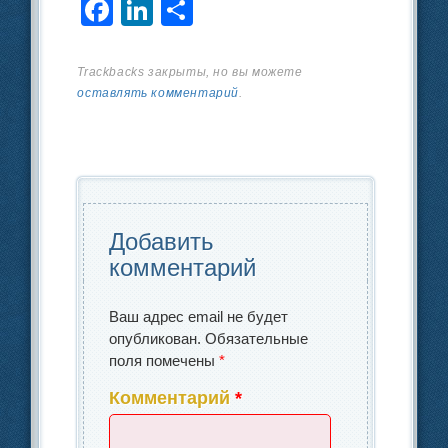
F
Li
О
a
n
тп
c
k
р
Trackbacks закрыты, но вы можете
оставлять комментарий
.
e
e
а
b
dI
в
o
n
и
o
ть
k
Добавить
комментарий
Ваш адрес email не будет
опубликован.
Обязательные
поля помечены
*
Комментарий
*