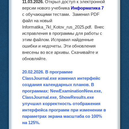
11.03.2026.
Открыл доступ к электронной
версии нового учебника
Информатика 7
с обучающими тестами. Заменил PDF
файл на новый
Informatika_7kl_Kotov_rus_2025.pdf. Внес
исправления в программы для работы с
этим файлом. Исправил найденные
ошибки и недочеты. Эти обновления
внесены во все архивы. Скачивайте и
обновляйте.
20.02.2026. В программе
ClassJournal.exe изменил интерфейс
создания календарных планов. В
программах: NewExaminationNew.exe,
ClassJournal.exe, ShowResults.exe
улучшил корректность отображения
интерфейса программ при изменении в
параметрах экрана масштаба со 100%
на 125%.