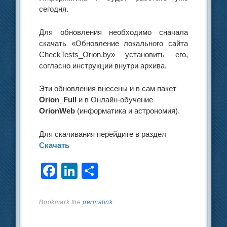
сегодня.
Для обновления необходимо сначала
скачать «Обновление локального сайта
CheckTests_Orion.by» установить его,
согласно инструкции внутри архива.
Эти обновления внесены и в сам пакет
Orion_Full
и в Онлайн-обучение
OrionWeb
(информатика и астрономия).
Для скачивания перейдите в раздел
Скачать
F
Li
О
a
n
тп
c
k
р
Bookmark the
permalink
.
e
e
а