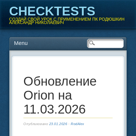
CHECKTESTS
СОЗДАЙ СВОЙ УРОК С ПРИМЕНЕНИЕМ ПК РОДЮШКИН
АЛЕКСАНДР НИКОЛАЕВИЧ
Перейти
Menu
Главное меню
к
содержанию
Обновление
Orion на
11.03.2026
Опубликовано
23.01.2026
-
RodAlex