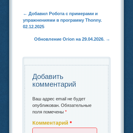
b
dI
в
o
n
и
←
Добавил Робота с примерами и
Запись навигация
упражнениями в программу Thonny.
o
ть
02.12.2025
k
Обновление Orion на 29.04.2026.
→
Добавить
комментарий
Ваш адрес email не будет
опубликован.
Обязательные
поля помечены
*
Комментарий
*