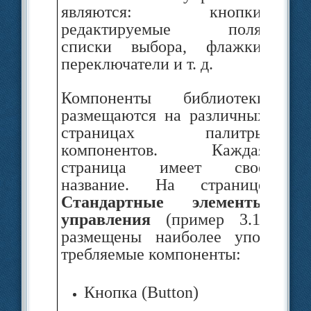
являются: кнопки,
редактируе­мые поля,
списки выбора, флажки,
переключатели и т. д.
Компоненты библиотеки
размеща­ются на различных
страницах пали­тры
компонентов. Каждая
страница имеет свое
название. На странице
Стандартные элементы
управления
(пример 3.1)
размещены наиболее упо­
требляемые компоненты:
Кнопка (Button)