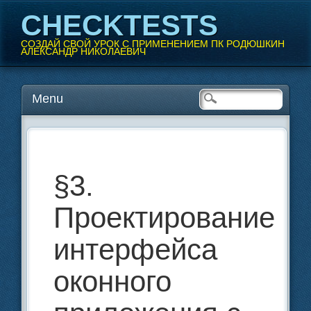
CHECKTESTS
СОЗДАЙ СВОЙ УРОК С ПРИМЕНЕНИЕМ ПК РОДЮШКИН
АЛЕКСАНДР НИКОЛАЕВИЧ
Перейти
Menu
Главное меню
к
содержанию
§3.
Проектирование
интерфейса
оконного