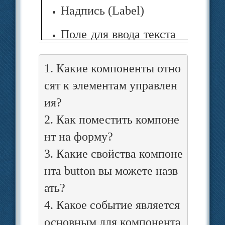
Надпись (Label)
Поле для ввода текста
(TextBox)
1. Какие компоненты отно
Флажок (CheckBox)
сят к элементам управлен
Радиокнопка
ия?
(RadioButton)
2. Как поместить компоне
нт на форму?
Список (ListBox)
3. Какие свойства компоне
Выпадающий список
нта button вы можете назв
(ComboBox)
ать?
4. Какое событие является
Рисунок (PictureBox)
основным для компонента