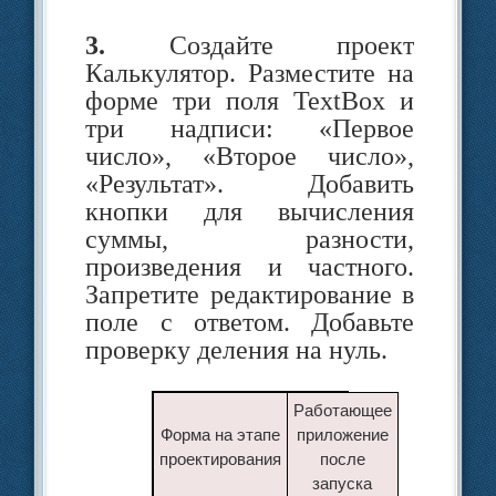
изменить цвет формы.
Команда
3.
Создайте проект
Te
Калькулятор. Разместите на
BackColor := Color.Blue;
форме три поля TextBox и
три надписи: «Первое
число», «Второе число»,
Создать обработчик
«Результат». Добавить
события Click для
кнопки для вычисления
суммы, разности,
кнопки button2 и
произведения и частного.
изменить цвет формы
Запретите редактирование в
B
на первоначальный
поле с ответом. Добавьте
проверку деления на нуль.
(на­звание цвета
формы указано в поле
Работающее
Форма на этапе
приложение
Color инспектора
проектирования
после
объектов). Команда
запуска