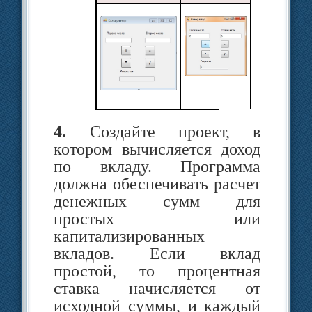
BackColor := Control;
Сохранить изменения
A
в проекте.
Название цвета
SystemColors. Control задает
4.
Создайте проект, в
не какой-то определен­ный
котором вычисляется доход
цвет. Это цвет элемента
по вкладу. Программа
управ­ления, заданный
должна обеспечивать расчет
цветовой схемой Windows.
денежных сумм для
Поэтому он не обязательно
простых или
будет серым.
Te
капитализированных
вкладов. Если вклад
3.3. Элемент управления
простой, то процентная
(Label)
метка
ставка начисляется от
исходной суммы, и каждый
Компонент
метка