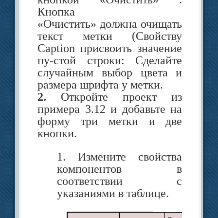
программы или
ф
Кнопка
контекстных меню для
«Очистить» должна очищать
различных объектов,
текст метки (Свойству
помещен­ных на форму.
Caption присвоить значение
пу-стой строки: Сделайте
Te
Палитры Печать
и
случайным выбор цвета и
Диалоговые окна
содержат
размера шрифта у метки.
компоненты, обеспечи­
2.
Откройте проект из
вающие стандартные
примера 3.12 и добавьте на
диалоги опера­ционной
форму три метки и две
системы: открытие и сохра­
кнопки.
нение файла, выбор цвета,
установки параметров
1. Измените свойства
шрифта, настройки прин­
компонентов в
тера и управление печатью.
соответствии с
указаниями в таблице.
Fo
Палитра
Данные
содержит
ком­поненты для работы с