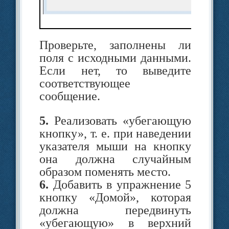
метки является Click.
Пример 3.9.
Создать проект,
Проверьте, заполнены ли
в кото­ром описана
т
поля с исходными данными.
возможность выполнять
Если нет, то выведите
следующие действия: после
соответствующее
запуска программы в окне с
сообщение.
именем «Работа­ем с
кнопкой и меткой» при
5.
Реализовать «убегающую
щелчке мыши по кнопке
кнопку», т. е. при наведении
«Приветствие» появ­ляется
указателя мыши на кнопку
сообщение «Здравствуй,
она должна случайным
мир!».
образом поменять место.
С
6.
Добавить в упражнение 5
Этапы выполнения задания
кнопку «Домой», которая
должна передвинуть
Изменить
«убегающую» в верхний