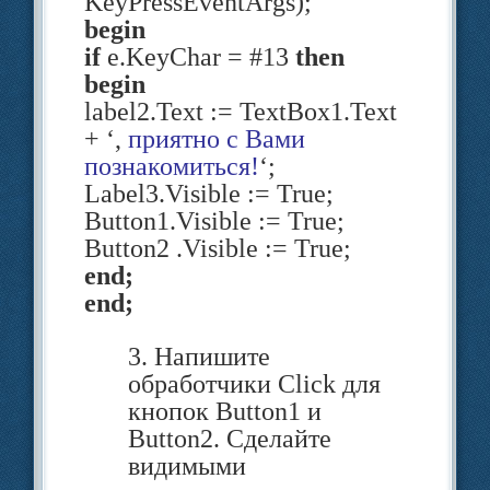
KeyPressEventArgs);
begin
Основным событием кнопки
if
e.KeyChar = #13
then
явля­ется Click. Для
begin
создания обработчика
label2.Text := TextBox1.Text
события Click для кнопки
+ ‘,
приятно с Вами
можно по­ступить так же,
познакомиться!
‘;
как и при создании
Label3.Visible := True;
аналогичного обработчика
для формы: выбрать
Button1.Visible := True;
событие на вкладке
Button2 .Visible := True;
end;
(
) и выполнить
События
end;
3. Напишите
двойной щелчок в
обработчики Click для
поле напротив события
кнопок Button1 и
Click. Можно просто
Button2. Сделайте
выполнить двойной щелчок
видимыми
по кнопке. (Для формы