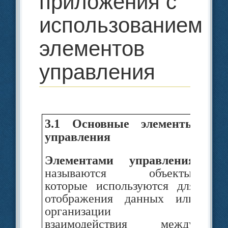
приложения с
использованием
элементов
управления
Дл
3.1 Основные элементы
ис
управления
на
Элементами управления
уп
называ­ются объекты,
19
которые используются для
уп
отображения данных или
др
органи­зации
С
взаимодействия между
пр