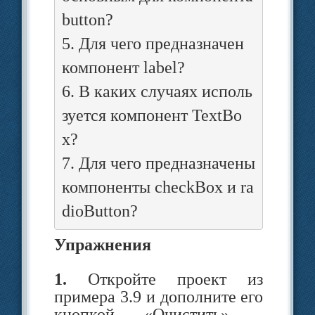
Внешний вид этих
button?
компонентов на форме был
5. Для чего предназначен
представлен в примере 1.4.
компонент label?
Другие страницы палитры
6. В каких случаях исполь
компо­нентов показаны в
зуется компонент TextBo
примерах 3.2 и 3.3.
x?
Одним из наиболее
7. Для чего предназначены
используемых компонентов
палитры
Компоненты
компоненты checkBox и ra
является компонент Таймер
(Timer).
Упражнения
Палитра
Меню и панели
инстру­ментов
содержит
1.
Откройте проект из
компоненты, необ­ходимые
примера 3.9 и дополните его
для создания главного меню
Н
кнопкой «Очистить» .