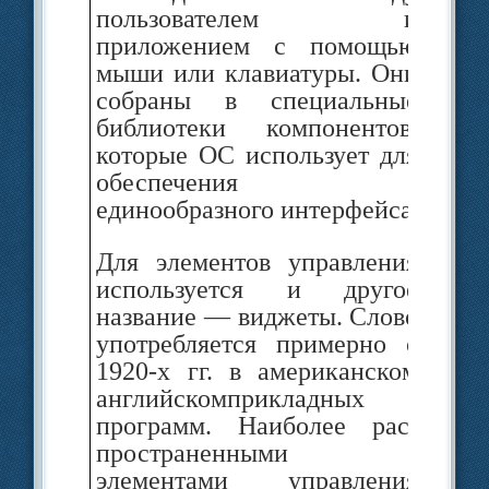
пользо­вателем и
ам
приложением с помощью
об
мыши или клавиатуры. Они
н
собраны в специальные
ма
библиотеки компонен­тов,
ва
которые ОС использует для
эт
обе­спечения
сл
единообразного интерфейса
ga
пр
Для элементов управления
пр
использу­ется и другое
название — виджеты. Сло­во
употребляется примерно с
Ст
1920-х гг. в американском
уп
английскомприкладных
программ. Наиболее рас­
пространенными
элементами управ­ления